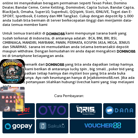
online ini menyediakan beragam permainan seperti Texas Poker, Domino
Dealer, Bandar Ceme, Ceme Keliling, Dominobet, Capsa Susun, Bandar Capsa,
Blackjack, Omaha, Super10, Superbull, QQspirit, Slots, IDNLIVE, Togel dan E-
SPORT, sportbook, E-lottery dan MM Tangkas. Cukup dengan deposit Rp 5.000
VIDEO QRIS DANA
anda sudah bisa bermain di server berkecepatan tinggi dan menjamin data-
data semua member kami
Untuk semua transaksi di
kami mempunyai sarana bank yang
DOMINO88
sudah terkenal di indonesia, di antaranya adalah : BCA, BNI, BRI, BSI,
CIMBNIAGA, MANDIRI, MAYBANK, PANIN, PERMATA, KOSPIN JASA, MEGA, JENIUS
dan SINARMAS. sarana ini memudahkan anda selama bertransaksi deposit
maupun withdraw. Dengan kemudahan ini anda dapat mengakses
DOMINO88
ini di smartphone kesayangan anda.
Raih hadiah menarik dari
yang bisa anda dapatkan setiap harinya.
DOMINO88
Hadiah yang kami berikan di antaranya lucky spin , big small , poker bid yang
bisa anda dapatkan setiap harinya dan mysteri box yang bisa anda buka
setiap minggunya. Ayo raih keuntungan hanya di jejakdomino88.net. jika ada
keluhan atau pertanyaan silahkan hubungi livechat kami yang siap melayani
anda.
VIDEO DEPO QR OVO
Cara Pembayaran: